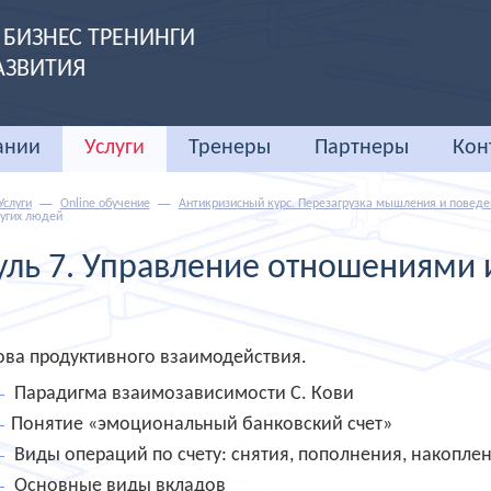
БИЗНЕС ТРЕНИНГИ
АЗВИТИЯ
ании
Услуги
Тренеры
Партнеры
Кон
Услуги
Online обучение
Антикризисный курс. Перезагрузка мышления и поведе
угих людей
ль 7. Управление отношениями 
ва продуктивного взаимодействия.
Парадигма взаимозависимости С. Кови
Понятие «эмоциональный банковский счет»
Виды операций по счету: снятия, пополнения, накопле
Основные виды вкладов