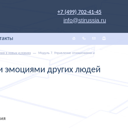
+7 (499) 702-41-45
info@stirussia.ru
такты
ния в новых условиях
Модуль 7. Управление отношениями и
и эмоциями других людей
ния