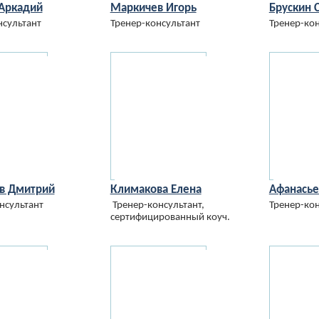
Аркадий
Маркичев Игорь
Брускин 
нсультант
Тренер-консультант
Тренер-кон
в Дмитрий
Климакова Елена
Афанасье
нсультант
Тренер-консультант,
Тренер-кон
сертифицированный коуч.