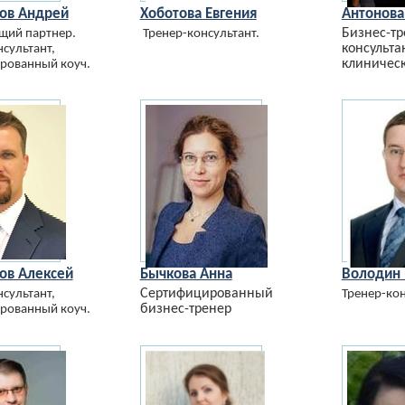
ов Андрей
Хоботова Евгения
Антонова
Бизнес-тр
ий партнер.
Тренер-консультант.
консультан
сультант,
клиническ
рованный коуч.
ов Алексей
Бычкова Анна
Володин 
Сертифицированный
сультант,
Тренер-кон
бизнес-тренер
рованный коуч.