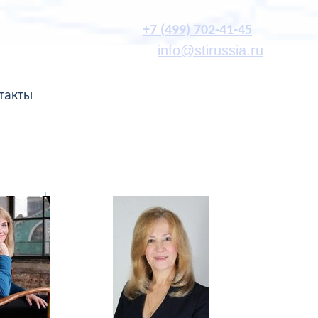
+7 (499) 702-41-45
info@stirussia.ru
такты