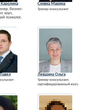
 Каролина
Сливка Марина
енер, бизнес-
Тренер-консультант
т, коуч,
ий психолог.
Павел
Левшина Ольга
сультант
Тренер-консультант,
сертифицированный коуч.