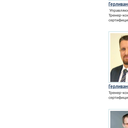
Герливан
Управляющ
Тренер-кон
сертифици
Герливан
Тренер-кон
сертифици