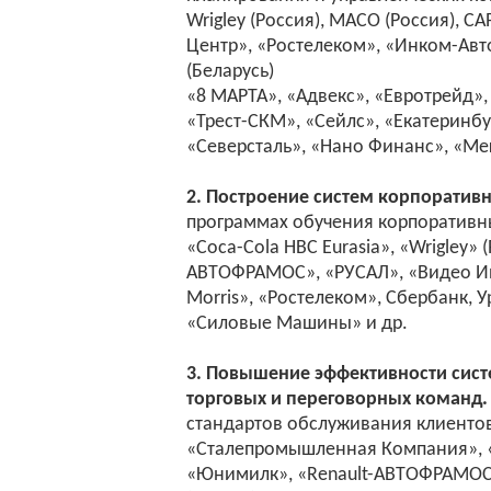
Wrigley (Россия), МАСО (Россия), C
Центр», «Ростелеком», «Инком-Авто
(Беларусь)
«8 МАРТА», «Адвекс», «Евротрейд»
«Трест-СКМ», «Сейлс», «Екатеринбу
«Северсталь», «Нано Финанс», «Ме
2. Построение систем корпоративн
программах обучения корпоративн
«Coca-Cola HBC Eurasia», «Wrigley» (
АВТОФРАМОС», «РУСАЛ», «Видео Инт
Morris», «Ростелеком», Сбербанк, У
«Силовые Машины» и др.
3. Повышение эффективности сис
торговых и переговорных команд.
стандартов обслуживания клиенто
«Сталепромышленная Компания», «Т
«Юнимилк», «Renault-АВТОФРАМОС