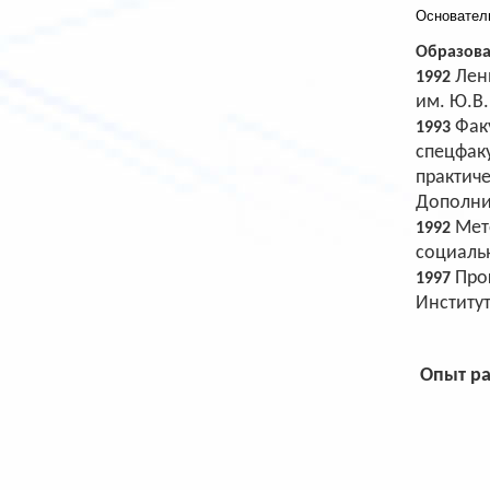
Основател
Образова
Лен
1992
им. Ю.В.
Фак
1993
спецфаку
практич
Дополни
Мет
1992
социальн
Про
1997
Институт
Опыт р