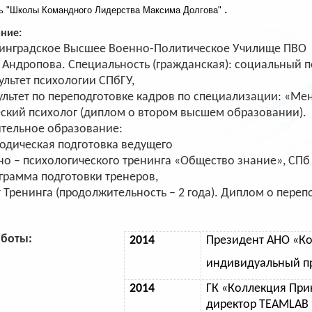
.
ь "Школы Командного Лидерства Максима Долгова"
ние:
инградское Высшее Военно-Политическое Училище ПВО
 Андропова. Специальность (гражданская): социальный п
ультет психологии СПбГУ,
льтет по переподготовке кадров по специализации: «Ме
еский психолог (диплом о втором высшем образовании).
тельное образование:
одическая подготовка ведущего
о – психологического тренинга «Общество знание», СПб
грамма подготовки тренеров,
 Тренинга (продолжительность – 2 года). Диплом о переп
аботы:
2014
Президент АНО «Ко
индивидуальный п
2014
ГК «Коллекция При
директор
TEAMLAB