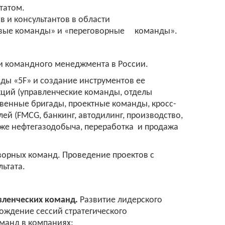
татом.
в и консультантов в области
овые команды» и «переговорные команды».
и командного менеджмента в России.
нды «5
F
» и создание инструментов ее
ций (управленческие команды, отделы
венные бригады, проектные команды, кросс-
ей (
FMCG
, банкинг, автодилинг, производство,
кже нефтегазодобыча, переработка и продажа
ворных команд. Проведение проектов с
ьтата.
вленческих команд.
Развитие лидерского
ождение сессий стратегического
манд в компаниях: