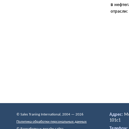
в
нефте
отрасли:
Адрес:
Мо
© Sales Traning International, 2004 — 2026
101c1
Политика обработки персональных данных
Телефон:
©
Разработка и дизайн сайта