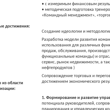
• с измеримым финансовым резуль
• методическая подготовка тренеро
«Командный менеджмент», «торг
ые достижения:
Создание идеологии и методологи
Разработка модели развития кома
использования для различных функ
продаж, обслуживания, производст
функциоанльные команды) и отрасл
сервис, рынок недвижимости, а та
нефтепродуктов )
Сопровождение торговых и перего
достижением экономического резул
 из области
изации:
1.
Формирование и развитие упра
потенциала руководителей, сопров
планирования и управленческих ко