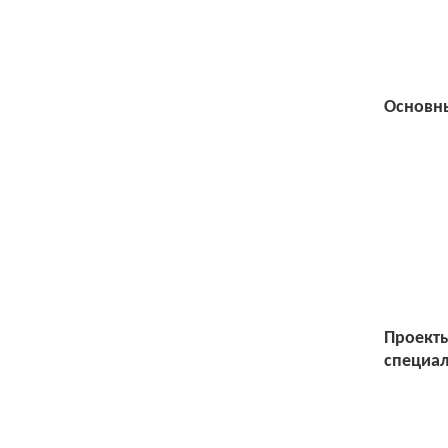
Основн
Проекты
специал