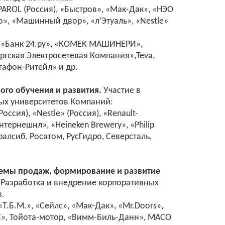
APAROL (Россия), «Быстров», «Мак-Дак», «НЭО
», «Машинный двор», «л’Этуаль», «Nestle»
, «Банк 24.ру», «КОМЕК МАШИНЕРИ»,
ргская Электросетевая Компания»,Teva,
гафон-Ритейл» и др.
ого обучения и развития.
Участие в
ых университетов Компаний:
Россия), «Nestle» (Россия), «Renault-
ернешнл», «Heineken Brewery», «Philip
ралсиб, Росатом, РусГидро, Северсталь,
темы продаж, формирование и развитие
Разработка и внедрение корпоративных
в.
.Б.М.», «Сейлс», «Мак-Дак», «Mr.Doors»,
», Тойота-мотор, «Вимм-Биль-Данн», MACO