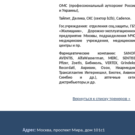
ОМС (профессиональный аутсорсинг Росси
и Украины),
Тайпит, Делика, СКС (сектор b2b),
Cadence
.
Гос.учреждения: отделения соц.защиты, ГБ
«Жилищник», Дорожно-эксплуатационно
предприятие Москвы, подразделения МЧС
медицинские учреждения, медицински
центры и пр.
Фармцевтические компании: SANOF
AVENTIS, AlfaWasserman, MERC, SENTISS
Pfizer, Zoetis, Бибиколь, VERTEX, Grindeks
Recordati
, Акрихин, Озон, Ниармедик
Трансатлантик Интернешнл, Биотек, Аквион
Симбио и др.), аптечные сети
дистрибьюторы,и др.
Вернуться к списку тренеров »
Адрес:
Москва, проспект Мира, дом 101c1