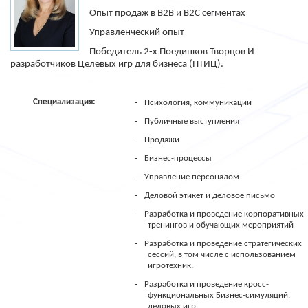
О
пыт продаж в B2B и B2C сегментах
Управленческий опыт
Победитель 2-х Поединков Творцов И
разработчиков Целевых игр для бизнеса (ПТИЦ).
-
Специализация:
Психология, коммуникации
-
Публичные выступления
-
Продажи
-
Бизнес-процессы
-
Управление персоналом
-
Деловой этикет и деловое письмо
-
Разработка и проведение корпоративных
тренингов и обучающих мероприятий
-
Разработка и проведение стратегических
сессий, в том числе с использованием
игротехник.
-
Разработка и проведение кросс-
функциональных Бизнес-симуляций,
деловых игр.