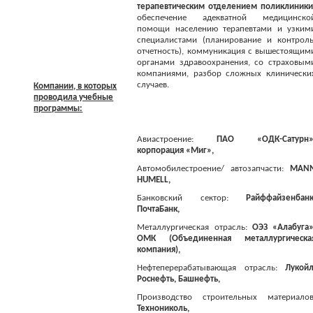
терапевтическим отделением поликлиники
обеспечение адекватной медицинско
помощи населению терапевтами и узким
специалистами (планирование и контроль
отчетность), коммуникация с вышестоящим
органами здравоохранения, со страховым
компаниями, разбор сложных клинически
случаев.
Компании, в которых
проводила учебные
программы:
Авиастроение:
ПАО «ОДК-Сатурн»
корпорация «Миг»,
Автомобилестроение/ автозапчасти:
MAN
HUMELL,
Банковский сектор:
Райффайзенбанк
ПочтаБанк,
Металлургическая отрасль:
ОЭЗ «Алабуга»
ОМК (Объединенная металлургическа
компания),
Нефтеперерабатывающая отрасль:
Лукойл
Роснефть, Башнефть,
Производство строительных материалов
Технониколь,