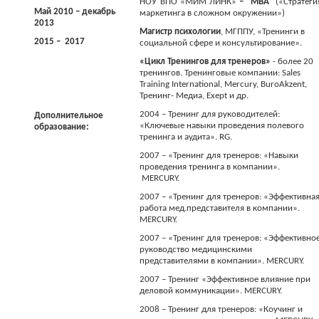
НОУ ВПО «МИМ ЛИНК»
– “MBA”
(«Стратеги
Май 2010 – декабрь
маркетинга в сложном окружении»)
2013
Магистр психологии
, МГППУ, «Тренинги в
2015 – 2017
социальной сфере и консультирование».
«Цикл Тренингов для тренеров»
- более 20
тренингов. Тренинговые
компании
: Sales
Training International, Mercury, BuroAkzent,
Тренинг
-
Медиа
, Exept
и
др
.
2004 – Тренинг для руководителей:
Дополнительное
«Ключевые навыки проведения полевого
образование:
тренинга и аудита». RG.
2007 – «Тренинг для тренеров: «Навыки
проведения тренинга в компании».
MERCURY.
2007 – «Тренинг для тренеров: «Эффективна
работа мед.представителя в компании».
MERCURY.
2007 – «Тренинг для тренеров: «Эффективно
руководство медицинскими
представителями в компании». MERCURY.
2007 – Тренинг «Эффективное влияние при
деловой коммуникации». MERCURY.
2008 – Тренинг для тренеров: «Коучинг и