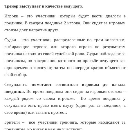
Тренер выступает в качестве
ведущего
.
Игроки
– это участники, которые будут вести диалоги в
поединке. В каждом поединке 2 игрока. Они сидят за игровым
столом друг напротив друга.
Судьи
– это участники, распределенные по трем коллегиям,
выбирающие первого или второго игрока по результатам
поединка исходя из своей судейской роли. Судьи наблюдают за
поединком, по завершении которого по просьбе ведущего все
одновременно голосуют, затем по очереди кратко объясняют
свой выбор.
Секунданты
помогают готовиться игрокам до начала
поединка.
Во время поединка они сидят за игровым столом –
каждый рядом со своим игроком.
Во время поединка у
секунданта есть право взять паузу (один раз за поединок, в
свое время) или заявить протест.
Зрители
–
все участники тренинга, которые наблюдают за
поединком, но никак в нем не участвуют.