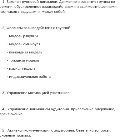
1) Законы групповой динамики. Движение и развитие группы во
ремени, обусловленное взаимодействиями и взаимоотношениями
частников с ведущим и
между собой.
2) Форматы взаимодействия с группой:
- модель ракушки
- модель омнибуса
- командная модель
- триадная модель
- парная модель
- индивидуальная работа
3) Управление мотивацией участников.
4)
Управление
вниманием аудитории: привлечение, удержание,
ереключение.
5)
Активная коммуникация с аудиторией. Ответы на вопросы:
сновные правила.