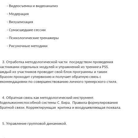
- Видеосъемка и видеоанализ
- Модерация
- Визуализация
- Сумасшедшие сессии
- Психологические тренажеры
- Рисуночные методики
3. Отработка методологической части
посредством проведения
частниками отдельных модулей и упражнений из тренинга PSS.
аждый из участников проводит свой блок программы и таким
бразом проходит супервизию и получает обратную связь с
екомендациями по совершенствованию личного тренерского стиля.
4. Обратная связь как методологический инструмент.
одельжизнеспособной системы С. Бира.
Правила формулирования
братной связи. Корректирующая
критика и воодушевляющая похвала.
5. Управление групповой динамикой.