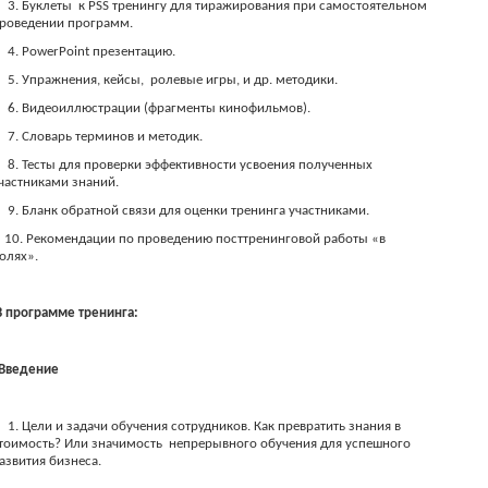
3. Буклеты
к PSS тренингу для тиражирования при самостоятельном
роведении программ.
4. PowerPoint презентацию.
5. Упражнения, кейсы,
ролевые игры, и др. методики.
6. Видеоиллюстрации (фрагменты кинофильмов).
7. Словарь терминов и методик.
8. Тесты для проверки эффективности усвоения полученных
частниками знаний.
9. Бланк обратной связи для оценки тренинга участниками.
10. Рекомендации по проведению посттренинговой работы «в
олях».
В программе тренинга:
.Введение
1. Цели и задачи обучения сотрудников. Как превратить знания в
тоимость? Или значимость
непрерывного обучения для успешного
азвития бизнеса.