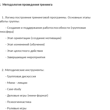
I.
Методология проведения тренинга
1. Логика построения тренинговой программы. Основные этапы
аботы группы:
- Создание и поддержание работоспособности (групповая
тмосфера)
- Этап ориентации (создание мотивации)
- Этап изменений (обучения)
- Этап целостного действия
- Завершающие мероприятия
2. Методические инструменты:
- Групповая дискуссия
- Мини - лекции
- Case-study
- Деловые игры (мини-формат)
- Психогимнастика
- Ролевые игры