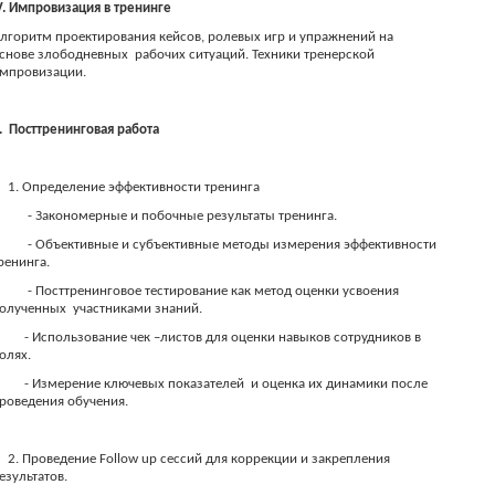
V. Импровизация в тренинге
лгоритм проектирования кейсов, ролевых игр и упражнений на
снове злободневных
рабочих ситуаций. Техники тренерской
мпровизации.
. Посттренинговая работа
1. Определение эффективности тренинга
- Закономерные и побочные результаты тренинга.
- Объективные и субъективные методы измерения эффективности
ренинга.
- Посттренинговое тестирование как метод оценки усвоения
олученных
участниками знаний.
- Использование чек –листов для оценки навыков сотрудников в
олях.
- Измерение ключевых показателей
и оценка их динамики после
роведения обучения.
2. Проведение Follow up сессий для коррекции и закрепления
езультатов.