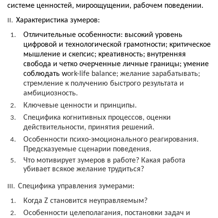
системе ценностей, мироощущении, рабочем поведении.
Харак
теристи
ка зумеров:
II.
Отличительные особенности: высокий уровень
цифровой и технологической грамотности; критическое
мышление и скепсис; креативность; внутренняя
свобода и четко очерченные личные границы; умение
соблюдать
w
ork
-life balance; желание зарабатывать;
стремление к получению быстрого результата и
амбициозность.
Ключевые ценности и принципы.
Специфика когнитивных процессов, оценки
действительности, принятия решений.
Особенности психо-эмоционального реагирования.
Предсказуемые сценарии поведения.
Что мотивирует зумеров в работе? Какая работа
убивает всякое желание трудиться?
Специфика управления зумерами:
III.
Когда
Z
становится неуправляемым?
Особенности целеполагания, постановки задач и