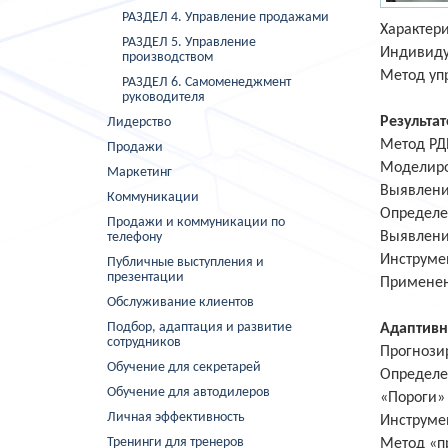
РАЗДЕЛ 4. Управление продажами
Характери
РАЗДЕЛ 5. Управление
Индивиду
производством
Метод уп
РАЗДЕЛ 6. Самоменеджмент
руководителя
Результа
Лидерство
Метод РДР
Продажи
Моделиро
Маркетинг
Выявлени
Коммуникации
Определен
Продажи и коммуникации по
Выявление
телефону
Инструме
Публичные выступления и
презентации
Применен
Обслуживание клиентов
Подбор, адаптация и развитие
Адаптивн
сотрудников
Прогнози
Обучение для секретарей
Определе
Обучение для автодилеров
«Пороги» 
Личная эффективность
Инструме
Тренинги для тренеров
Метод «п