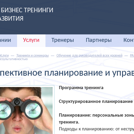
БИЗНЕС ТРЕНИНГИ
АЗВИТИЯ
ании
Услуги
Тренеры
Партнеры
Кон
Услуги
Тренинги и семинары
Обучение для руководителей всех уровней
РА
результативностью
пективное планирование и упра
Программа тренинга
Структурированное планирование
Планирование: персональные зоны
тренинга.
Подходы к планированию: от нестр