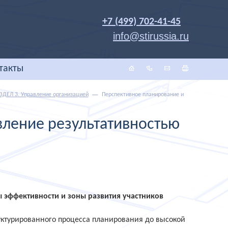
+7 (499) 702-41-45
info@stirussia.ru
такты
ЗДЕЛ 3. Управление организацией
Перспективное планирование и
вление результативностью
 эффективности и зоны развития участников
уктурированного процесса планирования до высокой