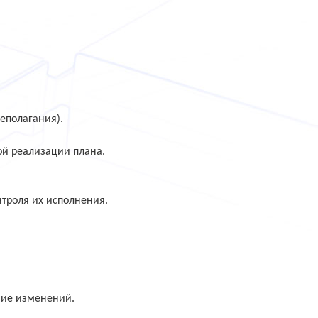
.
еполагания).
ой реализации плана.
троля их исполнения.
ние изменений.