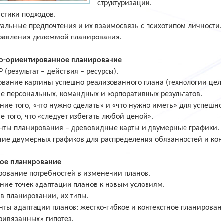
структуризации.
стики подходов.
альные предпочтения и их взаимосвязь с психотипом личности
равления дилеммой планирования.
то-ориентированное планирование
 (результат – действия – ресурсы).
вание картины успешно реализованного плана (технологии цел
е персональных, командных и корпоративных результатов.
ие того, «что нужно сделать» и «что нужно иметь» для успешн
 того, что «следует избегать любой ценой».
нты планирования – древовидные карты и двумерные графики.
ие двумерных графиков для распределения обязанностей и кон
ое планирование
рование потребностей в изменении планов.
ние точек адаптации планов к новым условиям.
в планировании, их типы.
нты адаптации планов: жестко-гибкое и контекстное планирова
ривязанных» гипотез.