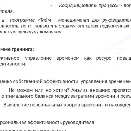
·
Координировать процессы -
во
ителя.
 в
программе «Тайм - менеджмент для руководите
вность, но и
повысить отдачу от своих подчиненных
тивную культуру компании.
амме тренинга:
ктивное
управление
временем
как
ресурс
повыш
ективности.
ценка собственной эффективности
управления временем
Не можем или не хотим? Анализ внешних препятс
оптимального баланса между затратами времени и резу
Выявление персональных «воров времени» и нахождени
рсональная эффективность руководителя