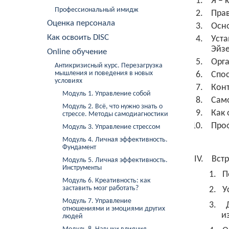
Я – 
Профессиональный имидж
Прав
Оценка персонала
Осно
Как освоить DISC
Уста
Эйзе
Online обучение
Орг
Антикризисный курс. Перезагрузка
мышления и поведения в новых
Спос
условиях
Конт
Модуль 1. Управление собой
Сам
Модуль 2. Всё, что нужно знать о
Как 
стрессе. Методы самодиагностики
Проф
Модуль 3. Управление стрессом
Модуль 4. Личная эффективность.
Фундамент
IV.
Вст
Модуль 5. Личная эффективность.
Инструменты
1.
П
Модуль 6. Креативность: как
заставить мозг работать?
2.
У
Модуль 7. Управление
3.
отношениями и эмоциями других
и
людей