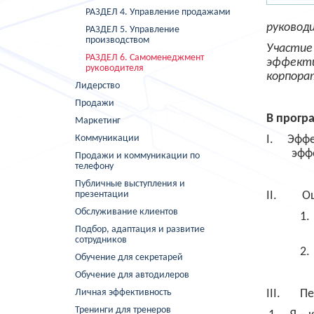
РАЗДЕЛ 4. Управление продажами
руковод
РАЗДЕЛ 5. Управление
производством
Участие
РАЗДЕЛ 6. Самоменеджмент
эффекти
руководителя
корпора
Лидерство
Продажи
В прогр
Маркетинг
Коммуникации
I
.
Эффе
эфф
Продажи и коммуникации по
телефону
Публичные выступления и
презентации
II.
О
Обслуживание клиентов
1.
Подбор, адаптация и развитие
сотрудников
2.
Обучение для секретарей
Обучение для автодилеров
Личная эффективность
III.
Пе
Тренинги для тренеров