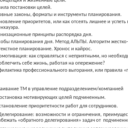
концепция и жизненные цели.
ила постановки целей.
вные законы, форматы и инструменты планирования.
новление приоритетов, или как отсеять лишнее и успеть
нхауэра.
анизационные принципы распорядка дня.
обы планирования дня. Метод АЛЬПЫ. Алгоритм жестко-
екстное планирование. Хронос и кайрос.
омотивация: как
справляться с неприятными, но необхо
облегчить себе жизнь, работая на опережение?
илактика профессионального выгорания, или правила «
раивание ТМ в управление подразделением/компанией
остановка мотивирующих целей подчиненным.
становление приоритетности работ для сотрудников.
Делегирование: возможности и ограничения, преимущест
збежать «обратного делегирования» задач от
подчиненн