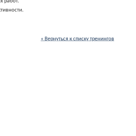
х работ.
ктивности.
« Вернуться к списку тренингов