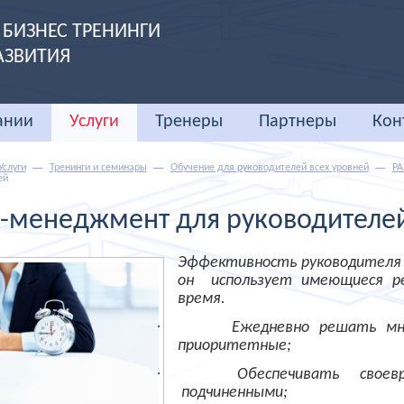
БИЗНЕС ТРЕНИНГИ
АЗВИТИЯ
ании
Услуги
Тренеры
Партнеры
Кон
Услуги
Тренинги и семинары
Обучение для руководителей всех уровней
РА
ей
-менеджмент для руководителе
Эффективность руководителя в
он
использует имеющиеся ре
время.
·
Ежедневно решать мн
приоритетные;
·
Обеспечивать
своев
подчиненными;