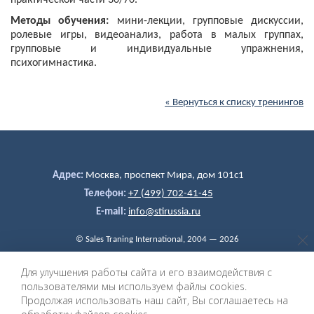
практической части 30/70.
Методы обучения:
мини-лекции, групповые дискуссии,
ролевые игры, видеоанализ, работа в малых группах,
групповые и индивидуальные упражнения,
психогимнастика.
« Вернуться к списку тренингов
Адрес:
Москва, проспект Мира, дом 101c1
Телефон:
+7 (499) 702-41-45
E-mail:
info@stirussia.ru
© Sales Traning International, 2004 — 2026
Политика обработки персональных данных
Для улучшения работы сайта и его взаимодействия с
©
Разработка и дизайн сайта
пользователями мы используем файлы cookies.
«ИнфоДизайн», 2004 — 2026
Продолжая использовать наш сайт, Вы соглашаетесь на