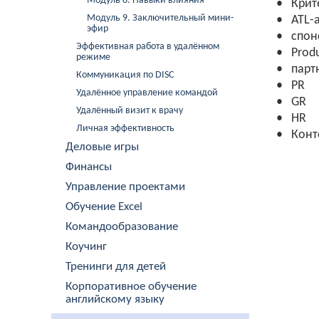
Модуль 8. Навыки влияния
• Крите
Модуль 9. Заключительный мини-
• ATL-а
эфир
• cпон
Эффективная работа в удалённом
• Produ
режиме
• партн
Коммуникация по DISC
• PR
Удалённое управление командой
• GR
Удалённый визит к врачу
• HR
Личная эффективность
• Конте
Деловые игры
Финансы
Управление проектами
Обучение Excel
Командообразование
Коучинг
Тренинги для детей
Корпоративное обучение
английскому языку