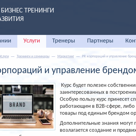
БИЗНЕС ТРЕНИНГИ
АЗВИТИЯ
ании
Услуги
Тренеры
Партнеры
Кон
Услуги
Тренинги и семинары
Маркетинг
PR корпораций и управление брен
орпораций и управление брендо
Курс будет полезен собственн
заинтересованных в построени
Особую пользу курс принесет с
работающим в B2B-сфере, либо
товары под единым брендом о
Дополнительные знания могут п
возлагается создание и продви