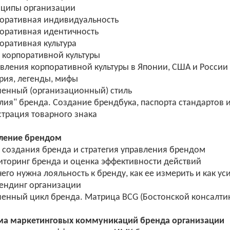
ипы организации
ративная индивидуальность
ративная идентичность
ративная культура
корпоративной культуры
ления корпоративной культуры в Японии, США и России
ия, легенды, мифы
нный (организационный) стиль
я" бренда. Создание брендбука, паспорта стандартов и
трация товарного знака
вление брендом
создания бренда и стратегия управления брендом
оринг бренда и оценка эффективности действий
го нужна лояльность к бренду, как ее измерить и как ус
ндинг организации
нный цикл бренда. Матрица BCG (Бостонской консалтин
ема маркетинговых коммуникаций бренда организации