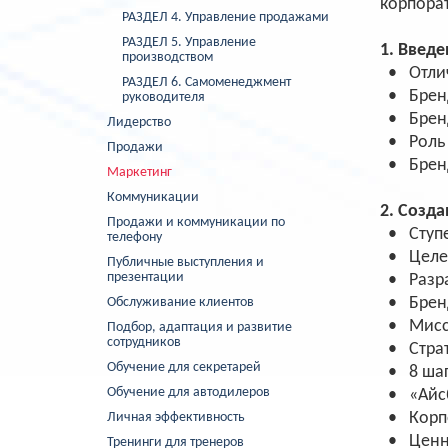
корпора
РАЗДЕЛ 4. Управление продажами
РАЗДЕЛ 5. Управление
1. Введе
производством
• Отлич
РАЗДЕЛ 6. Самоменеджмент
• Бренд 
руководителя
• Бренд
Лидерство
• Роль 
Продажи
• Бренд
Маркетинг
Коммуникации
2. Созд
Продажи и коммуникации по
• Ступе
телефону
• Целев
Публичные выступления и
презентации
• Разра
• Бренд
Обслуживание клиентов
• Мисси
Подбор, адаптация и развитие
сотрудников
• Страт
Обучение для секретарей
• 8 шаг
Обучение для автодилеров
• «Айсб
• Корпо
Личная эффективность
• Ценно
Тренинги для тренеров