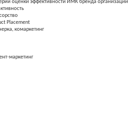
рии оценки эффективности ИМК бренда организации
ктивность
сорство
ct Placement
ерка, комаркетинг
нт-маркетинг