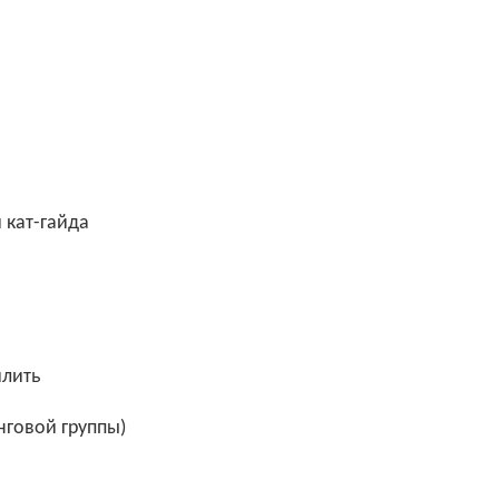
 кат-гайда
илить
говой группы)