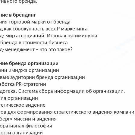
тивного бренда.
ние в брендинг
ия торговой марки от бренда
как совокупность всех P маркетинга
: мир ассоциаций. Игровая пятиминутка
бренда в стоимости бизнеса
-менеджмент – что это такое?
ание бренда организации
ни имиджа организации
ые аудитории бренда организации
ботка PR-стратегии
отека. Система сбора информации об организации.
я организации
егическое видение
ов для формирования стратегического видения компани
ерг» миссии и видения
ративная философия
сти организации