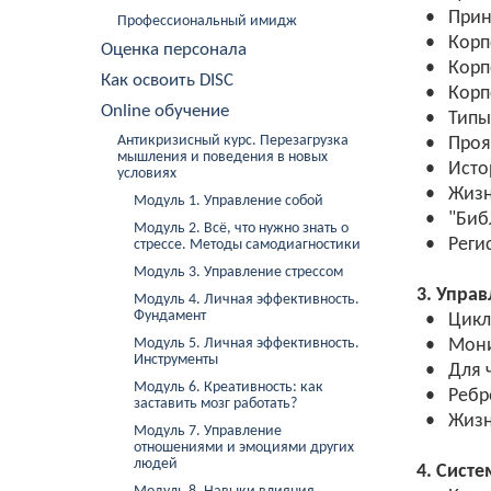
• Принц
Профессиональный имидж
• Корпо
Оценка персонала
• Корпо
Как освоить DISC
• Корпо
Online обучение
• Типы 
Антикризисный курс. Перезагрузка
• Прояв
мышления и поведения в новых
• Истор
условиях
• Жизне
Модуль 1. Управление собой
• "Библи
Модуль 2. Всё, что нужно знать о
• Регис
стрессе. Методы самодиагностики
Модуль 3. Управление стрессом
3. Упра
Модуль 4. Личная эффективность.
Фундамент
• Цикл 
Модуль 5. Личная эффективность.
• Монит
Инструменты
• Для че
Модуль 6. Креативность: как
• Ребре
заставить мозг работать?
• Жизне
Модуль 7. Управление
отношениями и эмоциями других
людей
4. Сист